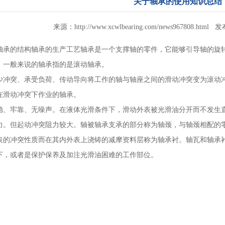
关于轴承的使用知识总结
来源：http://www.xcwlbearing.com/news967808.html 
轴承的结构轴承的生产工艺轴承是一个支撑轴的零件，它能够引导轴的旋
，一般来说的轴承指的是滚动轴承。
少冲突、承受负荷、传动导向将工作的轴与轴座之间的滑动冲突变为滚动
在滑动冲突下作业的轴承。
稳、牢靠、无噪声。在液体光滑条件下，滑动外表被光滑油分开而不发生
力。但起动冲突阻力较大。轴被轴承支承的部分称为轴颈，与轴颈相配的
表的冲突性质而在其内外表上浇铸的减摩资料层称为轴承衬。轴瓦和轴承
下，或者是保护保养及加注光滑油困难的工作部位。