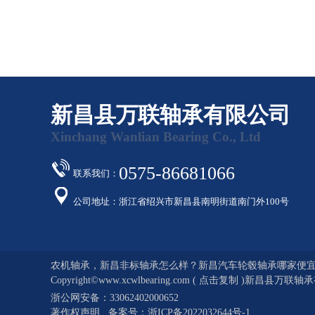
新昌县万联轴承有限公司
Xinchang Wanlian Bearing Co., Ltd
0575-86681066
联系我们：
公司地址：浙江省绍兴市新昌县南明街道南门外100号
农机轴承，新昌非标轴承怎么样？新昌汽车轮毂轴承哪家便宜
Copyright©
www.xcwlbearing.com
(
点击复制
)新昌县万联轴承有限
浙公网安备：
33062402000652
著作权声明
备案号：
浙ICP备2022032644号-1