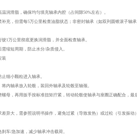
高温润滑脂，确保均匀填充轴承内腔（占间隙50%左右）。
繁补充，但需每5万公里检查油脂状态；非密封轴承（如双列圆锥滚子轴
行驶1万公里彻底更换润滑脂，并全面检查轴承。
后需缩短周期，防止水分/杂质侵入。
安装
防止细小颗粒进入轴承。
，将内轴承放入轮毂，装回外轴承及轮毂至轴颈。
整螺母，再用扳手按标准扭矩拧紧，转动轮毂使轴承与座圈正确配合，最
求差异大，需参照说明书操作，避免过紧（导致发热）或过松（引发振动
急刹车/急加速，减少轴承冲击载荷。