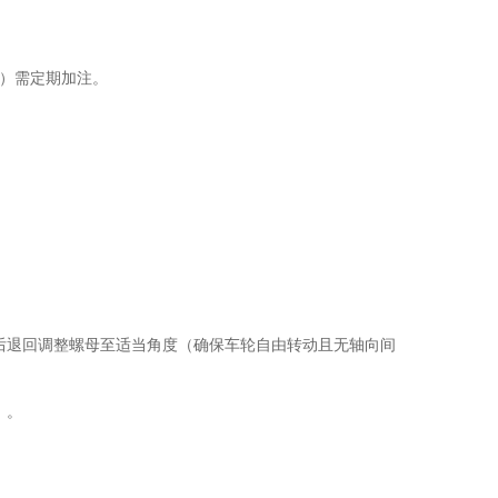
承）需定期加注。
后退回调整螺母至适当角度（确保车轮自由转动且无轴向间
）。