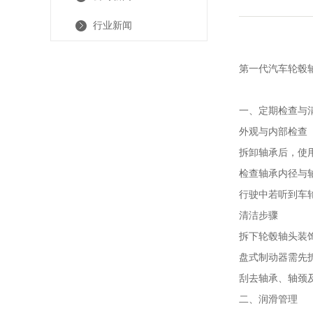
行业新闻
第一代
汽车轮毂
一、定期检查与
外观与内部检查
拆卸轴承后，使
检查轴承内径与轴
行驶中若听到车
清洁步骤
拆下轮毂轴头装
盘式制动器需先
刮去轴承、轴颈
二、润滑管理