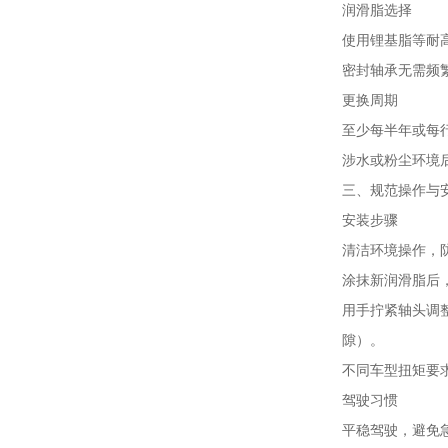
润滑脂选择
使用锂基脂等耐
密封轴承无需频
更换周期
至少每半年或每
涉水或粉尘环境
三、规范操作与
安装步骤
清洁环境操作，
涂抹新润滑脂后
用手拧紧轴头调
隙）。
不同车型扭矩要
驾驶习惯
平稳驾驶，避免