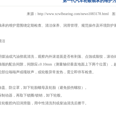
第一代汽车轮毂轴承的维护
来源：http://www.xcwlbearing.com/news1083178.html 
轴承
的维护需围绕定期检查、清洁保养、润滑管理、规范操作及环境防护
清洁
用煤油或汽油彻底清洗，观察内外滚道面是否有剥落、点蚀或裂纹，滚动体
颈的配合间隙，间隙应≤0.10mm（测量轴径垂直地面上下两个位置），
轮部位嗡嗡声或嘎吱声，或轮毂异常发热，需立即停车检查。
饰盖、防尘罩，卸下轮胎螺母及轮胎（避免损伤螺纹）。
拆制动器，再取下锁圈/锁销，卸下轮毂。
及轮毂腔内旧润滑脂，用中性清洗剂或柴油清洗后擦干。